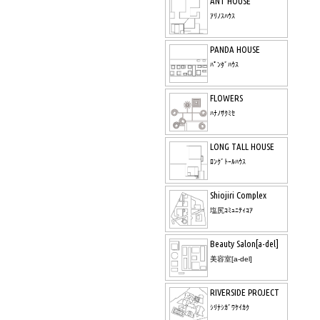
ANT HOUSE
ｱﾘﾉｽﾊｳｽ
PANDA HOUSE
ﾊﾟﾝﾀﾞﾊｳｽ
FLOWERS
ﾊﾅﾉｻｸﾐｾ
LONG TALL HOUSE
ﾛﾝｸﾞﾄｰﾙﾊｳｽ
Shiojiri Complex
塩尻ｺﾐｭﾆﾃｨｺｱ
Beauty Salon[a-del]
美容室[a-del]
RIVERSIDE PROJECT
ｼﾘﾅｼｶﾞﾜｹｲｶｸ