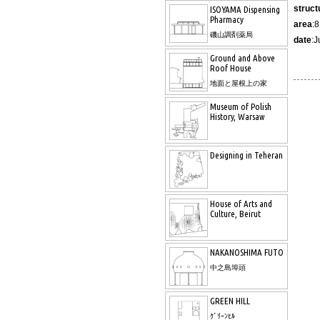
struct
ISOYAMA Dispensing
Pharmacy
area
:
磯山調剤薬局
date
:J
Ground and Above
Roof House
地面と屋根上の家
Museum of Polish
History, Warsaw
Designing in Teheran
House of Arts and
Culture, Beirut
NAKANOSHIMA FUTO
中之島埠頭
GREEN HILL
ｸﾞﾘｰﾝﾋﾙ