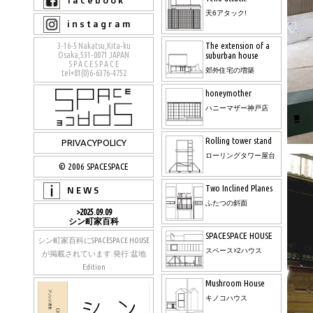
f a c e b o o k
天6アタック!
i n s t a g r a m
The extension of a
3-16-5 Nakatsu,Kita-ku
Osaka,531-0071 JAPAN
suburban house
S P A C E S P A C E
郊外住宅の増築
tel+81(0)6-6376-4752
honeymother
ハニーマザー神戸店
Rolling tower stand
PRIVACYPOLICY
ローリングタワー屋台
© 2006 SPACESPACE
Two Inclined Planes
N E W S
ふたつの斜面
>2025.09.09
シン町家百科
SPACESPACE HOUSE
シン町家百科にSPACESPACE HOUSE
スペース☓2ハウス
が掲載されています.発行:盆地
Edition
Mushroom House
キノコハウス