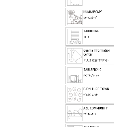
HUMANSCAPE
ﾋｭｰﾏﾝｽｹｰﾌﾟ
T-BUILDING
Tﾋﾞﾙ
Gunma Information
Center
ぐんま総合情報ｾﾝﾀｰ
TABLEPICNIC
ﾃｰﾌﾞﾙﾋﾟｸﾆｯｸ
FURNITURE TOWN
ｼﾞｭｳﾊﾞｺﾉﾏﾁ
AZE COMMUNITY
ｱｾﾞｺﾐｭﾆﾃｨ