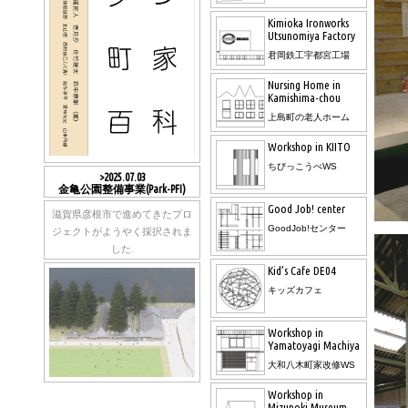
Kimioka Ironworks
Utsunomiya Factory
君岡鉄工宇都宮工場
Nursing Home in
Kamishima-chou
上島町の老人ホーム
Workshop in KIITO
ちびっこうべWS
>2025.07.03
金亀公園整備事業(Park-PFI)
Good Job! center
滋賀県彦根市で進めてきたプロ
GoodJob!センター
ジェクトがようやく採択されま
した.
Kid’s Cafe DE04
キッズカフェ
Workshop in
Yamatoyagi Machiya
大和八木町家改修WS
Workshop in
Mizunoki Museum