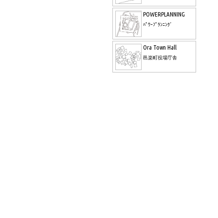
POWERPLANNING
ﾊﾟﾜｰﾌﾟﾗﾝﾆﾝｸﾞ
Ora Town Hall
邑楽町役場庁舎