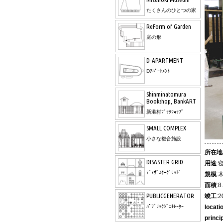
たくさんのひとつの家
ReForm of Garden
庭の形
D-APARTMENT
Dｱﾊﾟｰﾄﾒﾝﾄ
Shinminatomura
Bookshop, BankART
新港村ﾌﾞｯｸｼｮｯﾌﾟ
SMALL COMPLEX
小さな複合施設
所在地
DISASTER GRID
用途
:
ﾃﾞｨｻﾞｽﾀｰｸﾞﾘｯﾄﾞ
規模
:
面積
:
PUBLICGENERATOR
竣工
:
ﾊﾟﾌﾞﾘｯｸｼﾞｪﾈﾚｰﾀｰ
locati
princi