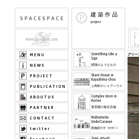
建 築 作 品
S P A C E S P A C E
project
www.spacspac.com
Something Like a
M E N U
グリー
Sign
N E W S
標識のようなもの
Share House in
P R O J E C T
Kayashima-chou
P U B L I C A T I O N
上島町のシェアハウス
Complex store in
A B O U T U S
Korien
P A R T N E R
香里園の複合店舗
Nishiumeda
C O N T A C T
UnderCaravan
t w i t t e r
西梅田ｱﾝﾀﾞｰｷｬﾗﾊﾞﾝ
Ten6 attack!